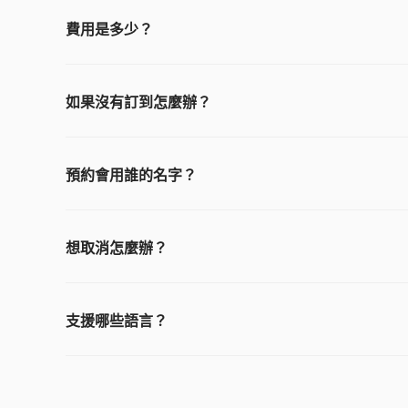
費用是多少？
費用 ¥3,000 起跳，依餐廳難易度、類別及時段而異。申
如果沒有訂到怎麼辦？
採成功報酬制，沒訂到完全不收費。
預約會用誰的名字？
一律以客人本人的姓名與電話進行預約，當日請本人前往用
想取消怎麼辦？
訂位成功前可免費取消。訂位成立後，請依餐廳的取消政策由本
支援哪些語言？
日文、英文、繁體中文皆可溝通。