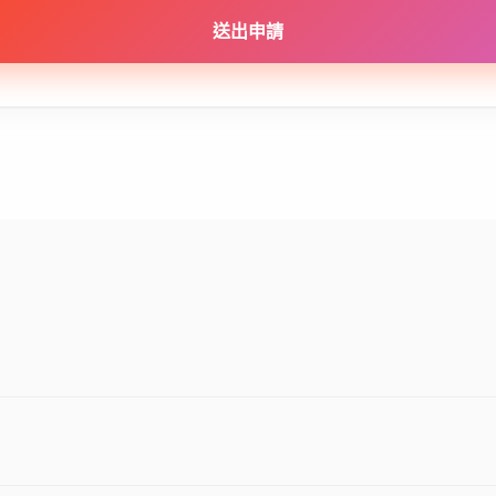
送出申請
或謝絕代訂的方針，部分情況可能無法承接。若無法承接，我們會免費通