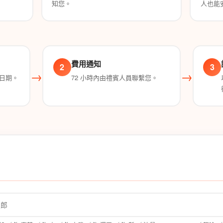
知您。
人也能
費用通知
2
3
→
→
日期。
72 小時內由禮賓人員聯繫您。