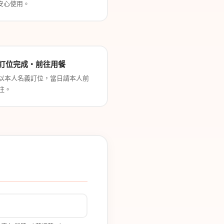
安心使用。
訂位完成・前往用餐
以本人名義訂位，當日請本人前
往。