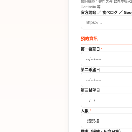
預約實績：壽司之神 數寄屋橋次郎 ／ 鮨
Centifolia 等
官方網站 ／ 食べログ ／ Googl
預約資訊
第一希望日
*
第二希望日
第三希望日
人數
*
需求（過敏、紀念日等）