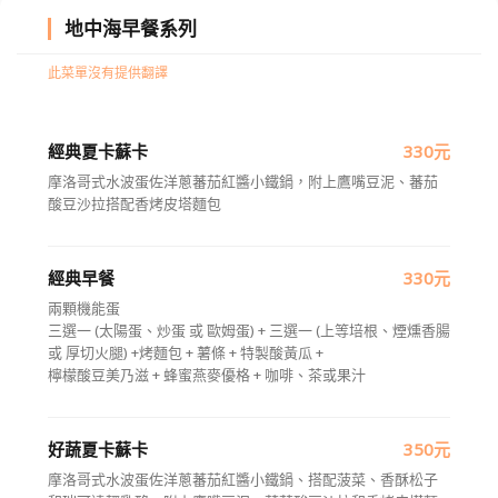
地中海早餐系列
此菜單沒有提供翻譯
經典夏卡蘇卡
330元
摩洛哥式水波蛋佐洋蔥蕃茄紅醬小鐵鍋，附上鷹嘴豆泥、蕃茄
酸豆沙拉搭配香烤皮塔麵包
經典早餐
330元
兩顆機能蛋
三選一 (太陽蛋、炒蛋 或 歐姆蛋) + 三選一 (上等培根、煙燻香腸
或 厚切火腿) +烤麵包 + 薯條 + 特製酸黃瓜 +
檸檬酸豆美乃滋 + 蜂蜜燕麥優格 + 咖啡、茶或果汁
好蔬夏卡蘇卡
350元
摩洛哥式水波蛋佐洋蔥蕃茄紅醬小鐵鍋、搭配菠菜、香酥松子