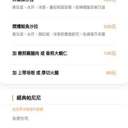
美生菜、水芹、洋蔥、蕃茄和甜菜根，佐檸檬酸豆美乃滋
煙燻鮭魚沙拉
320元
美生菜、水芹、甜紅椒、洋蔥和費達起司，佐蜂蜜芥末醬
加 嫩煎雞腿肉 或 香煎大蝦仁
130元
加 上等培根 或 厚切火腿
80元
經典帕尼尼
此菜單沒有提供翻譯
全麥吐司