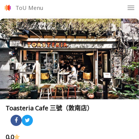
ToU Menu
Tog
nav
Toasteria Cafe 三號（敦南店）
0.0