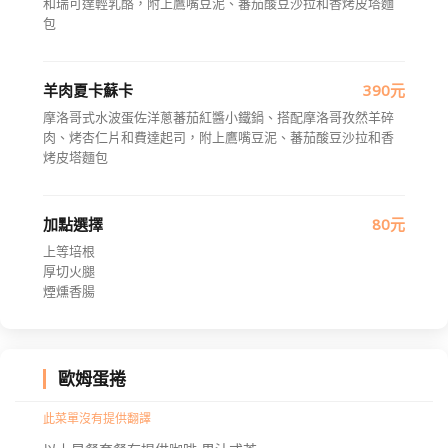
和瑞可達輕乳酪，附上鷹嘴豆泥、蕃茄酸豆沙拉和香烤皮塔麵
包
羊肉夏卡蘇卡
390元
摩洛哥式水波蛋佐洋蔥蕃茄紅醬小鐵鍋、搭配摩洛哥孜然羊碎
肉、烤杏仁片和費達起司，附上鷹嘴豆泥、蕃茄酸豆沙拉和香
烤皮塔麵包
加點選擇
80元
上等培根
厚切火腿
煙燻香腸
歐姆蛋捲
此菜單沒有提供翻譯