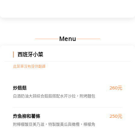
Menu
西班牙小菜
此菜單沒有提供翻譯
炒菇菇
260元
白酒奶油大蒜綜合菇菇搭配水芹沙拉，附烤麵包
炸魚柳和薯條
250元
附檸檬酸豆美乃滋，特製酸黃瓜與橄欖，檸檬角