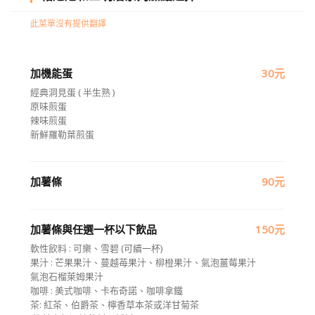
此菜單沒有提供翻譯
加機能蛋
30元
經典洞見蛋 ( 半生熟 )
原味煎蛋
辣味煎蛋
新鮮羅勒葉煎蛋
加薯條
90元
加薯條與任選一杯以下飲品
150元
軟性飲料 : 可樂、雪碧 (可續一杯)
果汁 : 芒果果汁、蔓越苺果汁、柳橙果汁、氣泡薑莓果汁
氣泡石榴萊姆果汁
咖啡 : 美式咖啡、卡布奇諾、咖啡拿鐵
茶: 紅茶、伯爵茶、檸香草本茶或洋甘菊茶