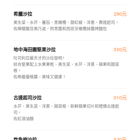
希臘沙拉
290元
美生菜、水芹、蕃茄、黑橄欖、甜紅椒、洋蔥、費達起司，
佐檸檬酸豆美乃滋，附青醬和西班牙橄欖抹醬烤麵包
地中海田園堅果沙拉
330元
吐司利亞最天才的沙拉發明 !
綜合堅果配上水果果乾、美生菜、水芹、洋蔥、蘋果和甜菜
根，
佐希臘優格醬，美味又健康！
古達起司沙拉
310元
水芹、美生菜、洋蔥、甜菜根、新鮮蘋果切片和煙燻古達起
司，
佐紅酒油醋
炸魚柳沙拉
320元