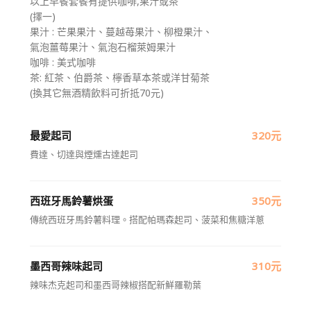
以上早餐套餐有提供咖啡,果汁或茶
(擇一)
果汁 : 芒果果汁、蔓越苺果汁、柳橙果汁、
氣泡薑莓果汁、氣泡石榴萊姆果汁
咖啡 : 美式咖啡
茶: 紅茶、伯爵茶、檸香草本茶或洋甘菊茶
(換其它無酒精飲料可折抵70元)
最愛起司
320元
費達、切達與煙燻古達起司
西班牙馬鈴薯烘蛋
350元
傳統西班牙馬鈴薯料理。搭配帕瑪森起司、菠菜和焦糖洋蔥
墨西哥辣味起司
310元
辣味杰克起司和墨西哥辣椒搭配新鮮羅勒葉