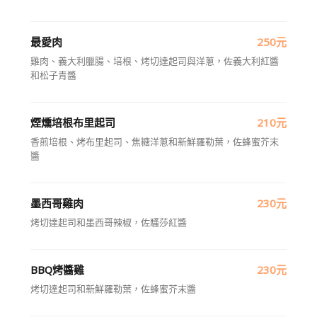
最愛肉
250元
雞肉、義大利臘腸、培根、烤切達起司與洋蔥，佐義大利紅醬
和松子青醬
煙燻培根布里起司
210元
香煎培根、烤布里起司、焦糖洋蔥和新鮮羅勒葉，佐蜂蜜芥末
醬
墨西哥雞肉
230元
烤切達起司和墨西哥辣椒，佐騷莎紅醬
BBQ烤醬雞
230元
烤切達起司和新鮮羅勒葉，佐蜂蜜芥末醬