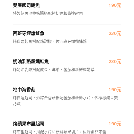
雙層起司鮪魚
190元
特製鮪魚沙拉抹醬搭配烤切達和費達起司
西班牙煙燻鮭魚
230元
烤費達起司搭配烤甜椒，佐西班牙橄欖抹醬
奶油乳酪煙燻鮭魚
230元
烤奶油乳酪搭配酸豆、洋蔥、蕃茄和新鮮羅勒葉
地中海香菇
190元
烤費達起司，炒綜合香菇搭配蕃茄和新鮮水芹，佐檸檬酸豆美
乃滋
烤蘋果布里起司
190元
烤布里起司，搭配水芹和新鮮蘋果切片，佐蜂蜜芥末醬