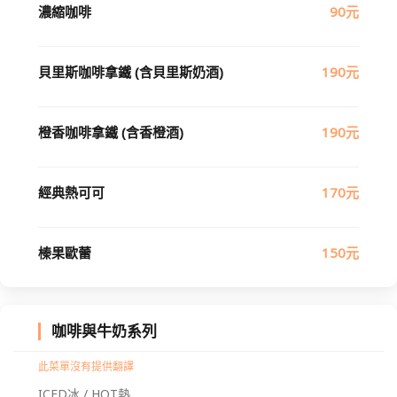
濃縮咖啡
90元
貝里斯咖啡拿鐵 (含貝里斯奶酒)
190元
橙香咖啡拿鐵 (含香橙酒)
190元
經典熱可可
170元
榛果歐蕾
150元
咖啡與牛奶系列
此菜單沒有提供翻譯
ICED冰 / HOT熱