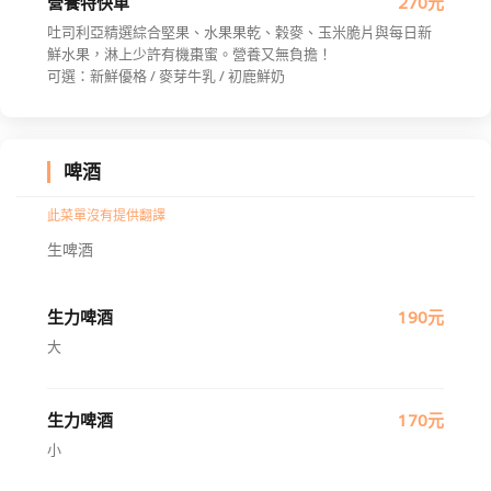
營養特快車
270元
吐司利亞精選綜合堅果、水果果乾、榖麥、玉米脆片與每日新
鮮水果，淋上少許有機棗蜜。營養又無負擔！
可選：新鮮優格 / 麥芽牛乳 / 初鹿鮮奶
啤酒
此菜單沒有提供翻譯
生啤酒
生力啤酒
190元
大
生力啤酒
170元
小