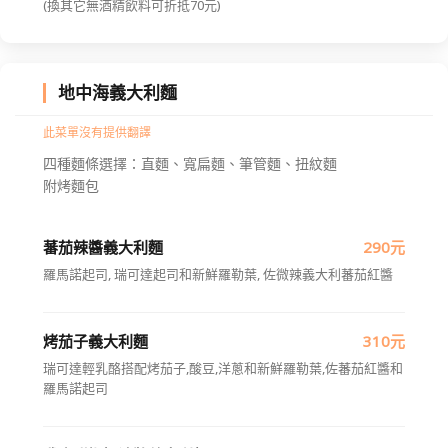
(換其它無酒精飲料可折抵70元)
地中海義大利麵
此菜單沒有提供翻譯
四種麵條選擇：直麵、寬扁麵、筆管麵、扭紋麵
附烤麵包
蕃茄辣醬義大利麵
290元
羅馬諾起司, 瑞可達起司和新鮮羅勒葉, 佐微辣義大利蕃茄紅醬
烤茄子義大利麵
310元
瑞可達輕乳酪搭配烤茄子,酸豆,洋蔥和新鮮羅勒葉,佐蕃茄紅醬和
羅馬諾起司