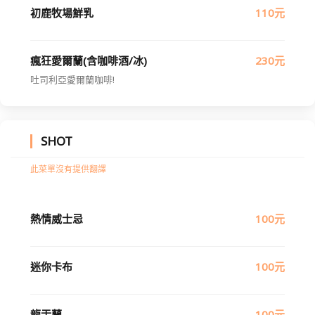
初鹿牧場鮮乳
110元
瘋狂愛爾蘭(含咖啡酒/冰)
230元
吐司利亞愛爾蘭咖啡!
SHOT
此菜單沒有提供翻譯
熱情威士忌
100元
迷你卡布
100元
龍舌蘭
100元