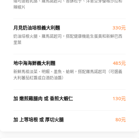
瑞可達輕乳酪、羅馬諾起司、香酥松子、洋蔥豆芽優格沙拉和
辣椒片
月見奶油培根義大利麵
330元
奶油培根火腿、羅馬諾起司，搭配健康機能生蛋黃和新鮮巴西
里葉
地中海海鮮義大利麵
485元
新鮮馬祖淡菜、明蝦、墨魚、蛤蜊，搭配羅馬諾起司（可選義
大利蕃茄紅醬或白酒奶油醬）
加 嫩煎雞腿肉 或 香煎大蝦仁
130元
加 上等培根 或 厚切火腿
80元