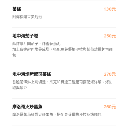
薯條
130元
附檸檬酸豆美乃滋
地中海茄子塔
250元
酥炸厚片圓茄子、烤香蒜茄泥
加上費達起司堆疊成塔，搭配豆芽優格沙拉與葡萄雜糧起司麵
包
地中海焗烤起司薯條
270元
香脆薯條淋上烤切達、杰克和費達三種起司搭配烤洋蔥、烤甜
椒與酸豆
摩洛哥火炒墨魚
260元
摩洛哥蕃茄紅醬火炒墨魚，搭配豆芽優格沙拉及烤麵包