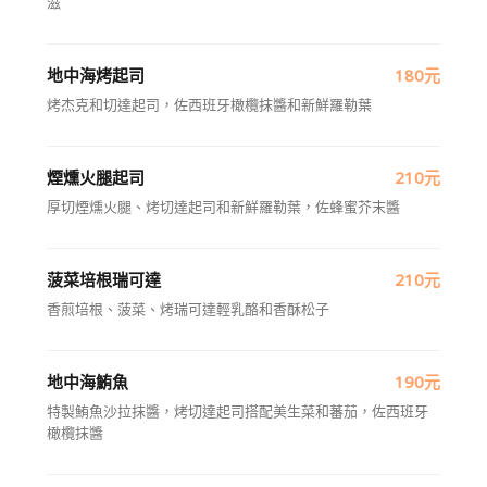
滋
地中海烤起司
180元
烤杰克和切達起司，佐西班牙橄欖抹醬和新鮮羅勒葉
煙燻火腿起司
210元
厚切煙燻火腿、烤切達起司和新鮮羅勒葉，佐蜂蜜芥末醬
菠菜培根瑞可達
210元
香煎培根、菠菜、烤瑞可達輕乳酪和香酥松子
地中海鮪魚
190元
特製鮪魚沙拉抹醬，烤切達起司搭配美生菜和蕃茄，佐西班牙
橄欖抹醬