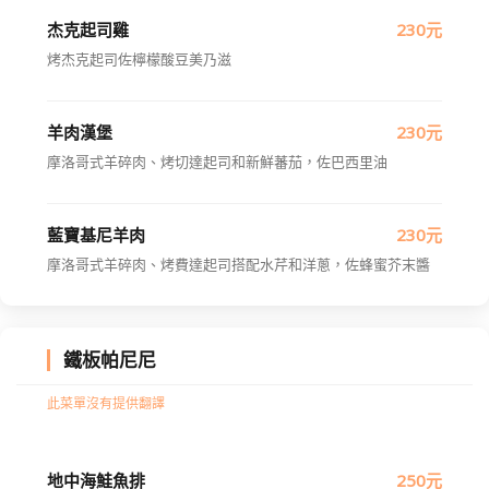
杰克起司雞
230元
烤杰克起司佐檸檬酸豆美乃滋
羊肉漢堡
230元
摩洛哥式羊碎肉、烤切達起司和新鮮蕃茄，佐巴西里油
藍寶基尼羊肉
230元
摩洛哥式羊碎肉、烤費達起司搭配水芹和洋蔥，佐蜂蜜芥末醬
鐵板帕尼尼
此菜單沒有提供翻譯
地中海鮭魚排
250元