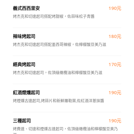
義式西西里安
190元
烤杰克和切達起司搭配烤甜椒，佐蒜味松子青醬
辣味烤起司
180元
烤杰克和切達起司搭配墨西哥辣椒，佐檸檬酸豆美乃滋
經典烤起司
170元
烤杰克和切達起司，佐頂級橄欖油和檸檬酸豆美乃滋
紅酒煙燻起司
190元
烤煙燻古達起司,烤蒜片和新鮮羅勒葉,佐紅酒洋蔥抹醬
三種起司
190元
烤費達、切達和煙燻古達起司，佐頂級橄欖油和檸檬酸豆美乃