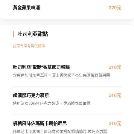
黃金蘋果啤酒
220元
吐司利亞甜點
此菜單沒有提供翻譯
吐司利亞”驚艷”香草起司蛋糕
210元
含馬達加斯加香草籽，灑上香烤松子杏仁佐酒燒野莓果醬
超濃郁巧克力慕斯
210元
使用法國70%黑巧克力製成，佐酒燒野莓果醬
楓糖風味佐瑪斯卡朋帕尼尼
210元
烤瑪茲卡朋起司、紅酒煮蘋果搭配楓糖糖漿,佐巧克力醬