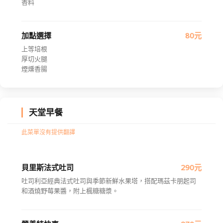
香料
加點選擇
80元
上等培根
厚切火腿
煙燻香腸
天堂早餐
此菜單沒有提供翻譯
貝里斯法式吐司
290元
吐司利亞經典法式吐司與季節新鮮水果塔，搭配瑪茲卡朋起司
和酒燒野莓果醬，附上楓糖糖漿。