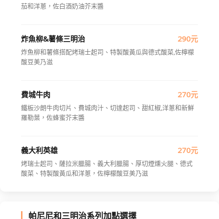
茄和洋蔥，佐白酒奶油芥末醬
炸魚柳&薯條三明治
290元
炸魚柳和薯條搭配烤瑞士起司、特製酸黃瓜與德式酸菜,佐檸檬
酸豆美乃滋
費城牛肉
270元
鐵板沙朗牛肉切片、費城肉汁、切達起司、甜紅椒,洋蔥和新鮮
羅勒葉，佐蜂蜜芥末醬
義大利英雄
270元
烤瑞士起司、薩拉米臘腸、義大利臘腸、厚切煙燻火腿、德式
酸菜、特製酸黃瓜和洋蔥，佐檸檬酸豆美乃滋
帕尼尼和三明治系列加點選擇