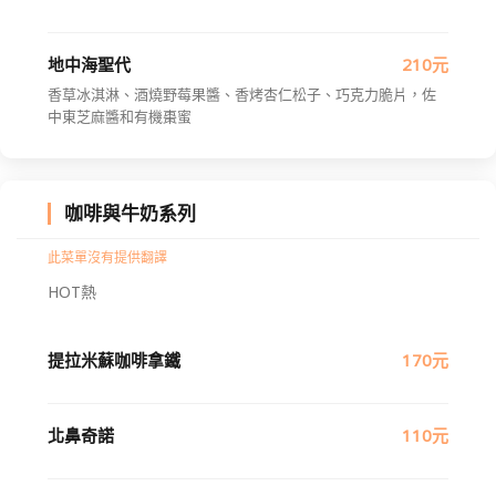
地中海聖代
210元
香草冰淇淋、酒燒野莓果醬、香烤杏仁松子、巧克力脆片，佐
中東芝麻醬和有機棗蜜
咖啡與牛奶系列
此菜單沒有提供翻譯
HOT熱
提拉米蘇咖啡拿鐵
170元
北鼻奇諾
110元