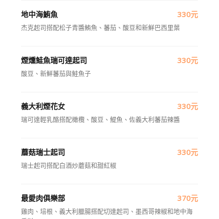
地中海鮪魚
330元
杰克起司搭配松子青醬鮪魚、蕃茄、酸豆和新鮮巴西里葉
煙燻鮭魚瑞可達起司
330元
酸豆、新鮮蕃茄與鮭魚子
義大利煙花女
330元
瑞可達輕乳酪搭配橄欖、酸豆、鯷魚、佐義大利蕃茄辣醬
蘑菇瑞士起司
330元
瑞士起司搭配白酒炒蘑菇和甜紅椒
最愛肉俱樂部
370元
雞肉、培根、義大利臘腸搭配切達起司、墨西哥辣椒和地中海