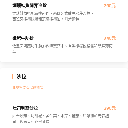
煙燻鮭魚開胃冷盤
260元
煙燻鮭魚搭配費達起司、西班牙式酸豆水芹沙拉、
西班牙橄欖抹醬和頂級橄欖油，附烤麵包
嫩烤牛肋排
340元
低溫烹調煎烤牛肋排佐蜂蜜芥末、自製檸檬優格醬和新鮮薄荷
葉
沙拉
此菜單沒有提供翻譯
吐司利亞沙拉
290元
綜合炒菇、烤甜椒、美生菜、水芹、蕃茄、洋蔥和帕馬森起
司，佐義大利孜然油醋