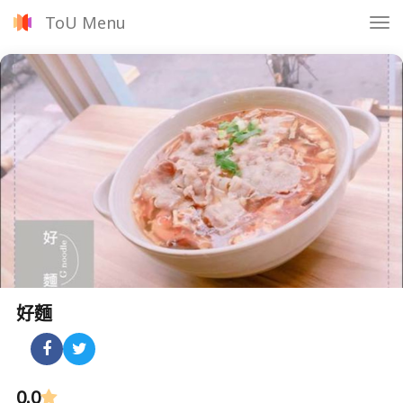
ToU Menu
Tog
nav
好麵
0.0