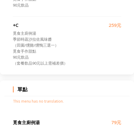
90元飲品
+C
259元
覓食主廚例湯
季節時蔬沙拉佐風味醬
（田園/燻雞/燻鴨三選一）
覓食手作甜點
90元飲品
（套餐飲品90元以上需補差價）
單點
This menu has no translation.
覓食主廚例湯
79元