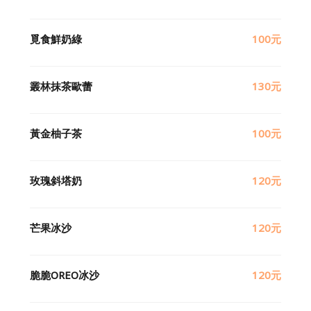
覓食鮮奶綠
100元
叢林抹茶歐蕾
130元
黃金柚子茶
100元
玫瑰斜塔奶
120元
芒果冰沙
120元
脆脆OREO冰沙
120元