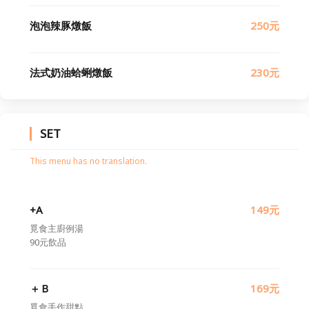
泡泡辣豚燉飯
250元
法式奶油蛤蜊燉飯
230元
SET
This menu has no translation.
+A
149元
覓食主廚例湯
90元飲品
＋Ｂ
169元
覓食手作甜點