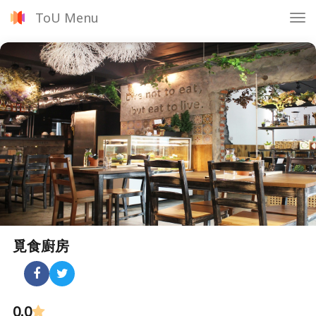
ToU Menu
Tog
nav
覓食廚房
0.0