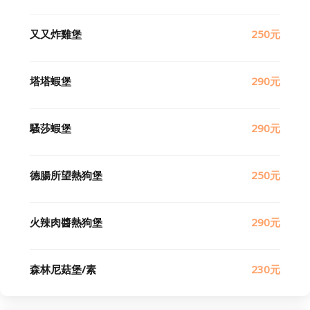
又又炸雞堡
250元
塔塔蝦堡
290元
騷莎蝦堡
290元
德腸所望熱狗堡
250元
火辣肉醬熱狗堡
290元
森林尼菇堡/素
230元