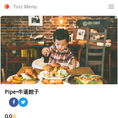
ToU Menu
Tog
nav
Pipe•牛逼館子
0.0