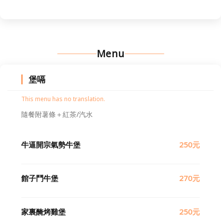
Menu
堡嗝
This menu has no translation.
隨餐附薯條＋紅茶/汽水
牛逼開宗氣勢牛堡
250元
館子鬥牛堡
270元
家裏醃烤雞堡
250元