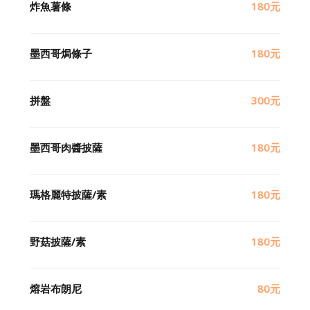
炸魚薯條
180元
墨西哥焗條子
180元
拼盤
300元
墨西哥肉醬披薩
180元
瑪格麗特披薩/素
180元
野菇披薩/素
180元
熔岩布朗尼
80元