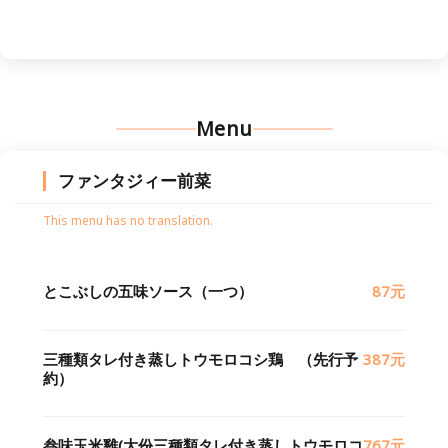
Menu
ファンタジィー前菜
This menu has no translation.
とこぶしの五味ソース（一つ）
87元
三種類タレ付き蒸しトウモロコシ鶏 （先行予
387元
約）
叁味玉米雞(大份三種類タレ付き蒸しトウモロコ
767元