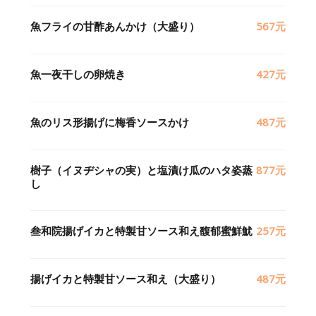
魚フライの甘酢あんかけ（大盛り）
567元
魚一夜干しの卵焼き
427元
魚のリス形揚げに梅香ソースかけ
487元
樹子（イヌヂシャの実）と塩漬け瓜のハタ姿蒸
877元
し
叁和院揚げイカと特製甘ソース和え馥郁蜜鮮魷
257元
揚げイカと特製甘ソース和え（大盛り）
487元