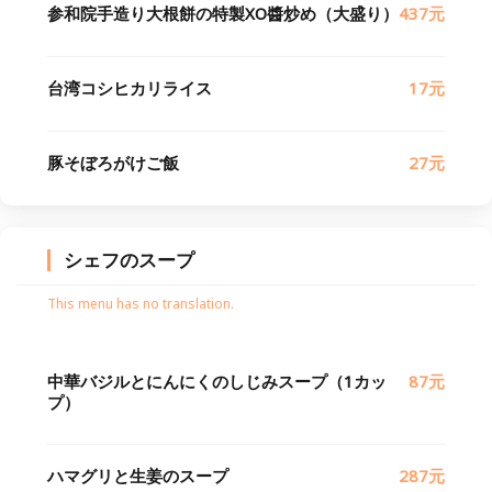
参和院手造り大根餅の特製XO醬炒め（大盛り）
437元
台湾コシヒカリライス
17元
豚そぼろがけご飯
27元
シェフのスープ
This menu has no translation.
中華バジルとにんにくのしじみスープ（1カッ
87元
プ）
ハマグリと生姜のスープ
287元