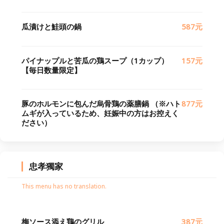
瓜漬けと鮭頭の鍋
587元
パイナップルと苦瓜の鶏スープ（1カップ）
157元
【毎日数量限定】
豚のホルモンに包んだ烏骨鶏の薬膳鍋 （※ハト
877元
ムギが入っているため、妊娠中の方はお控えく
ださい）
忠孝獨家
This menu has no translation.
梅ソース添え鶏のグリル
387元