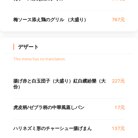
梅ソース添え鶏のグリル （大盛り）
767元
デザート
This menu has no translation.
揚げ赤と白玉団子（大盛り）紅白繽紛樂（大
227元
份）
虎皮柄/ゼブラ柄の中華風蒸しパン
17元
ハリネズミ形のチャーシュー揚げまん
137元