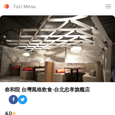
ToU Menu
Tog
nav
叁和院 台灣風格飲食-台北忠孝旗艦店
4.0