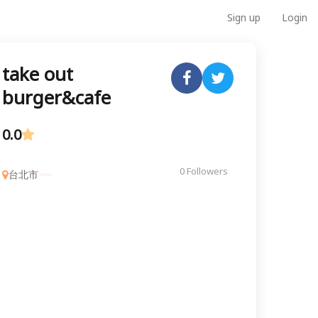
Sign up
Login
take out
burger&cafe
0.0
0 Followers
台北市