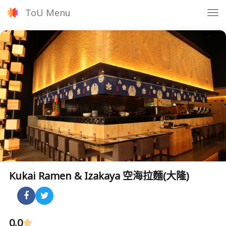
ToU Menu
Tog
nav
Kukai Ramen & Izakaya 空海拉麵(大隆)
0.0