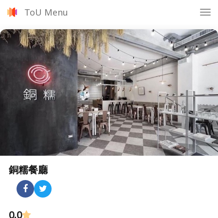
ToU Menu
Tog
nav
銅糯餐廳
0.0