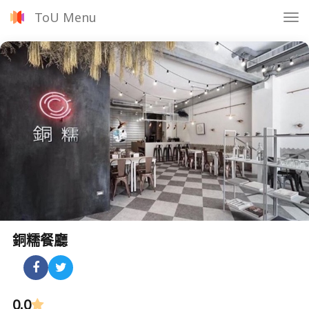
ToU Menu
Tog
nav
銅糯餐廳
0.0