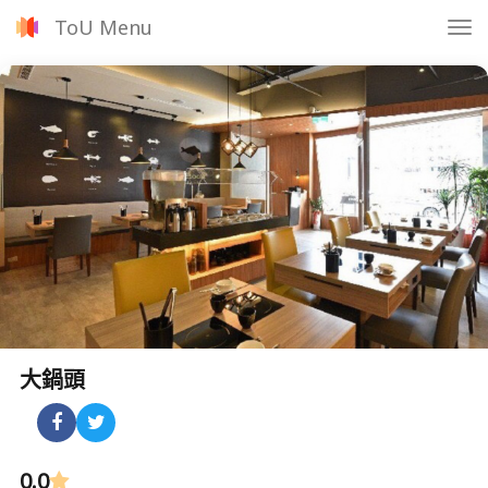
ToU Menu
Tog
nav
大鍋頭
0.0