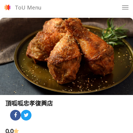
ToU Menu
Tog
nav
頂呱呱忠孝復興店
0.0