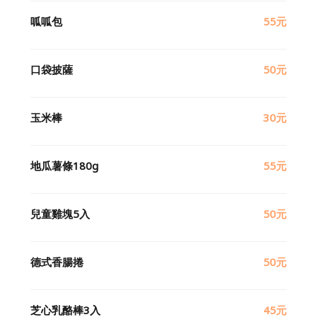
呱呱包
55元
口袋披薩
50元
玉米棒
30元
地瓜薯條180g
55元
兒童雞塊5入
50元
德式香腸捲
50元
芝心乳酪棒3入
45元