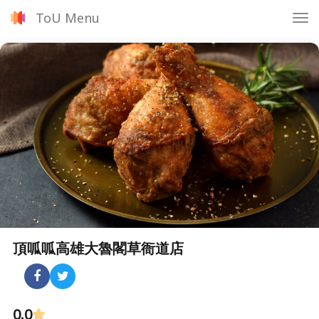
ToU Menu
Tog
nav
頂呱呱高雄大魯閣草衙道店
0.0