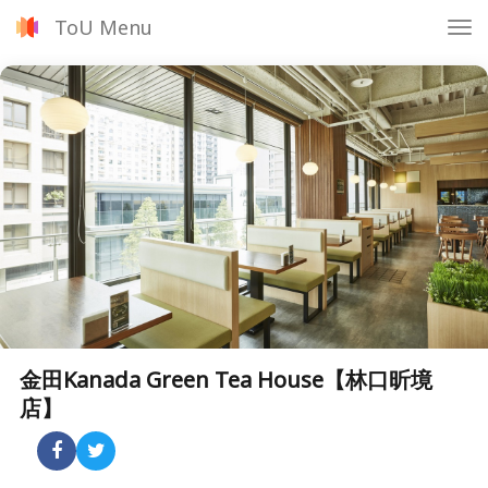
ToU Menu
Tog
nav
金田Kanada Green Tea House【林口昕境
店】