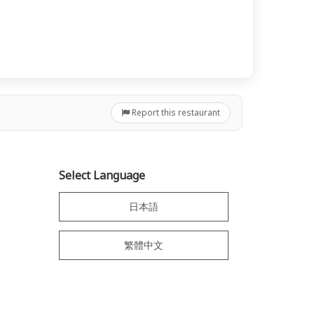
Report this restaurant
Select Language
日本語
繁體中文