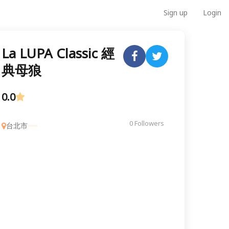
Sign up
Login
La LUPA Classic 經
典母狼
0.0
0 Followers
台北市