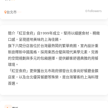
0 Followers
台北市
簡介「紅豆食府」自1999年成立，堅持以細選食材、精緻
口感，呈現道地美味的上海佳餚。
旗下六間分店皆位於台灣最熱鬧的繁華商圈，室內設計重
新詮釋新中國風格，採用東西合璧與現代美學元素，完善
的空間規劃與多元的包廂選擇，提供顧客舒適典雅的用餐
環境。
「紅豆食府」更榮獲台北市政府頒發台北食尚好餐廳金饌
店家，以及台北優質餐廳等殊榮，是台灣饕客的上海料理
首選。