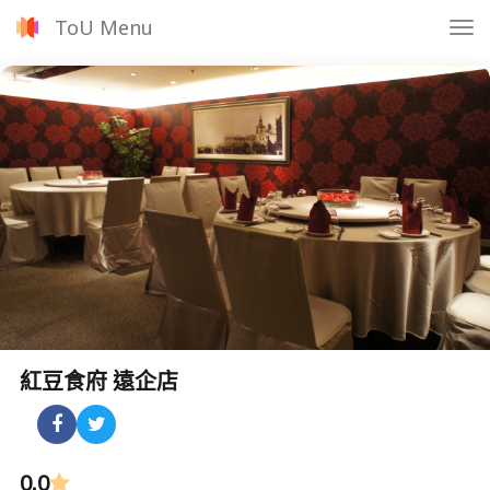
ToU Menu
Tog
nav
紅豆食府 遠企店
0.0