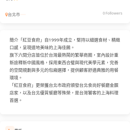
0 Followers
台北市
簡介「紅豆食府」自1999年成立，堅持以細選食材、精緻
口感，呈現道地美味的上海佳餚。
旗下六間分店皆位於台灣最熱鬧的繁華商圈，室內設計重
新詮釋新中國風格，採用東西合璧與現代美學元素，完善
的空間規劃與多元的包廂選擇，提供顧客舒適典雅的用餐
環境。
「紅豆食府」更榮獲台北市政府頒發台北食尚好餐廳金饌
店家，以及台北優質餐廳等殊榮，是台灣饕客的上海料理
首選。