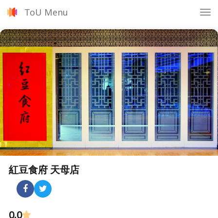
ToU Menu
Tog
nav
紅豆食府 天母店
0.0