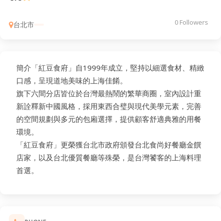
0 Followers
台北市
簡介「紅豆食府」自1999年成立，堅持以細選食材、精緻
口感，呈現道地美味的上海佳餚。
旗下六間分店皆位於台灣最熱鬧的繁華商圈，室內設計重
新詮釋新中國風格，採用東西合璧與現代美學元素，完善
的空間規劃與多元的包廂選擇，提供顧客舒適典雅的用餐
環境。
「紅豆食府」更榮獲台北市政府頒發台北食尚好餐廳金饌
店家，以及台北優質餐廳等殊榮，是台灣饕客的上海料理
首選。