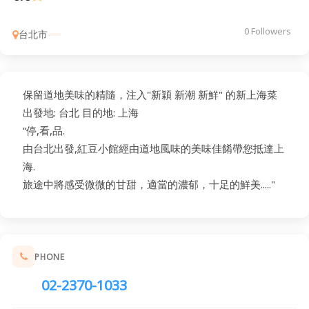
0 Followers
台北市
保留道地美味的精隨，注入"新穎 新潮 新鮮" 的新上海菜
出發地: 台北 目的地: 上海
“停,看,品.
由台北出發,紅豆小館經由道地風味的美味佳餚帶您抵達上
海.
旅途中將感受微微的甘甜，適當的濃郁，十足的鮮美....."
PHONE
02-2370-1033