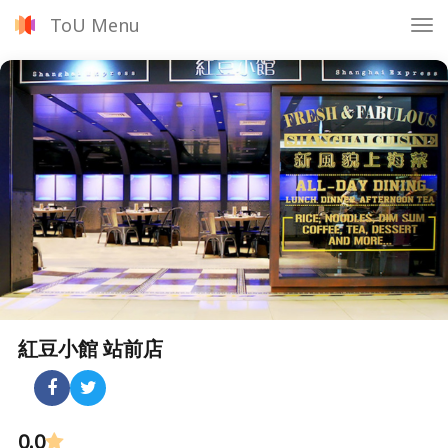
ToU Menu
Tog
nav
紅豆小館 站前店
0.0