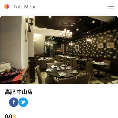
ToU Menu
Tog
nav
高記 中山店
0.0