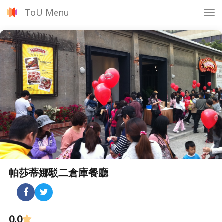
ToU Menu
Tog
nav
帕莎蒂娜駁二倉庫餐廳
0.0