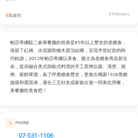
0 Followers
高雄市
帕莎蒂娜駁二倉庫餐廳的前身是85年以上歷史的老糖倉，
保留了紅磚、水泥牆和檜木屋頂結構，呈現半世紀前的時
代軌跡；2012年帕莎蒂娜以美食、藝文為老糖倉再造新生
命，提供融合美式與歐式料理的手工窯烤比薩、漢堡、燒
烤、新鮮啤酒，為了呼應糖倉歷史，更推出獨家1928黑糖
披薩和霜淇淋，適合三五好友或家族出遊一同來此用餐，
來餐廳吃美食吧！
PHONE
07-531-1106