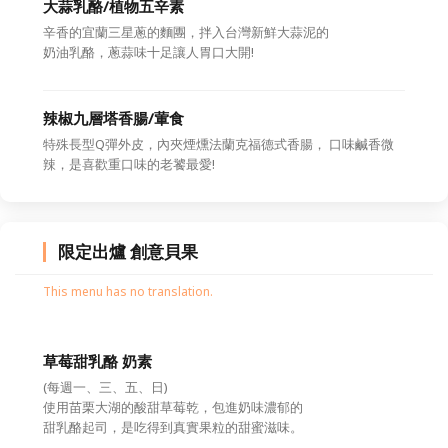
大蒜乳酪/植物五辛素
辛香的宜蘭三星蔥的麵團，拌入台灣新鮮大蒜泥的
奶油乳酪，蔥蒜味十足讓人胃口大開!
辣椒九層塔香腸/葷食
特殊長型Q彈外皮，內夾煙燻法蘭克福德式香腸， 口味鹹香微
辣，是喜歡重口味的老饕最愛!
限定出爐 創意貝果
This menu has no translation.
草莓甜乳酪 奶素
(每週一、三、五、日)
使用苗栗大湖的酸甜草莓乾，包進奶味濃郁的
甜乳酪起司，是吃得到真實果粒的甜蜜滋味。