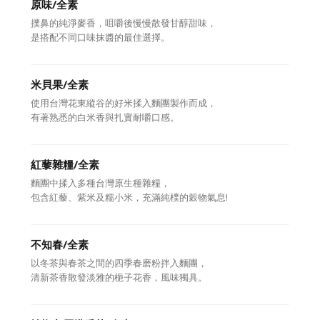
原味/全素
撲鼻的純淨麥香，咀嚼後慢慢散發甘醇甜味，
是搭配不同口味抹醬的最佳選擇。
米貝果/全素
使用台灣花東縱谷的好米揉入麵團製作而成，
有著熟悉的白米香與扎實耐嚼口感。
紅藜雜糧/全素
麵團中揉入多種台灣原生種雜糧，
包含紅藜、紫米及糯小米，充滿純樸的穀物氣息!
不知春/全素
以冬茶與春茶之間的四季春磨粉拌入麵團，
清新茶香散發淡雅的梔子花香，風味獨具。