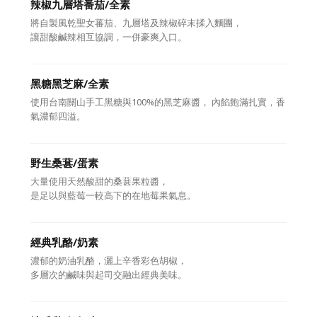
辣椒九層塔番茄/全素
將自製風乾聖女蕃茄、九層塔及辣椒碎末揉入麵團，
讓甜酸鹹辣相互協調，一併豪爽入口。
黑糖黑芝麻/全素
使用台南關山手工黑糖與100%的黑芝麻醬， 內餡飽滿扎實，香
氣濃郁四溢。
野生桑葚/蛋素
大量使用天然酸甜的桑葚果粒醬，
是足以與藍莓一較高下的在地莓果氣息。
經典乳酪/奶素
濃郁的奶油乳酪，灑上辛香彩色胡椒，
多層次的鹹味與起司交融出經典美味。