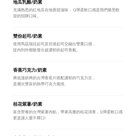
地瓜乳酪/奶素
充滿熟悉的紅地瓜在地香甜滋味， Q彈柔軟口感是我們最受歡
迎的招牌口味。
雙份起司/奶素
使用馬茲瑞拉起司及切達起司交融出雙重口感，
從內到外都散發出超濃郁的起司香氣。
香蕉巧克力/奶素
將低溫烘烤的台灣香蕉片搭配濃郁的巧克力豆，
是層次豐富的熱帶巧克力風情。
桂花紫薯/奶素
富含營養的台灣紫薯內餡，帶著高雅的桂花清香，Q彈柔軟口感
更是讓人愛不釋口!