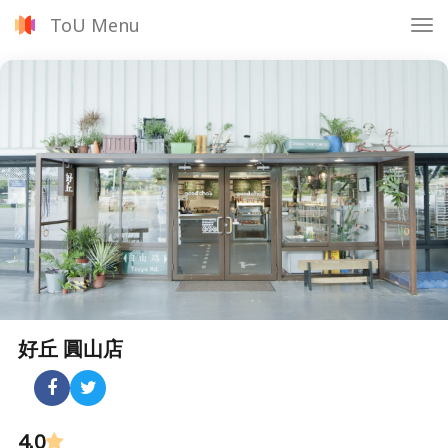
ToU Menu
Tog
nav
好丘 圓山店
4.0