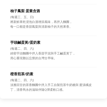
柚子鳳梨 蛋素含酒
(每週三、五、日)
將新鮮果乾浸泡白酒增添風味，再拌入麵團，
每一口都是香甜鳳梨與清新柚子的天然果香。
芋頭鹹蛋黃/蛋奶素
(每週二、四、六)
綿密芋頭麵團中拌入香甜芋泥與手工鹹蛋黃丁，
用心重現難以忘懷的台灣古早味。
橙香煎茶/奶素
(每週二、四、六)
淡雅回甘的茶香麵團中拌入手工自製煎茶牛奶糖與 蜜漬橘皮
丁，清香雋永的滋味伴隨Q彈柔軟口感。