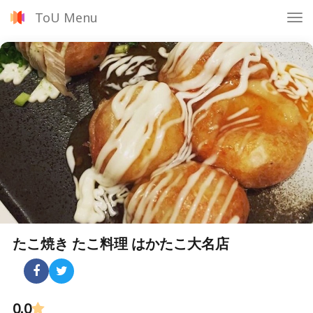
ToU Menu
Tog
nav
たこ焼き たこ料理 はかたこ大名店
0.0