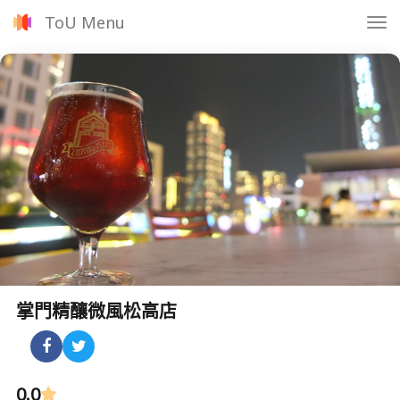
ToU Menu
Tog
nav
掌門精釀微風松高店
0.0