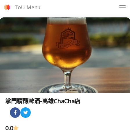
ToU Menu
Tog
nav
掌門精釀啤酒-高雄ChaCha店
0.0