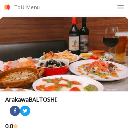
ToU Menu
Tog
nav
ArakawaBALTOSHI
0.0