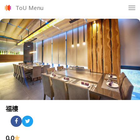
ToU Menu
Tog
nav
福樓
0.0