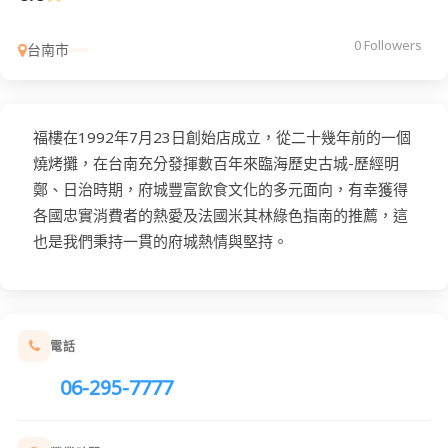
0 Followers
台南市
福樓在1992年7月23日創始店成立，從二十幾年前的一個
燒烤攤，在台南充分發揮數百年來臨海歷史古城-歷經明
鄭、日治時期，府城豐富飲食文化的多元面向，有幸獲得
各國忠實消費者的熱愛及法國米其林綠色指南的推薦，這
也是我們秉持一貫的府城熱情與堅持。
電話
06-295-7777