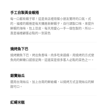
手工自製黃金蝦捲
每一口都有蝦子耶！這是來店裡用餐小朋友驚呼的口氣。式
的，福楼的蝦捲是每天購進新鮮蝦子，自行調製口味，來提升
鮮蝦的海味，包上豆皮，每天用愛心一手一個包製的，所以一
直是福楼顧客必點的一到菜色
燒烤魚下巴
燒烤鯛魚下巴，烤出魚香味，肉多吃來過癮，用燒烤的方式使
魚肉的鮮嫩口感很足夠，這道菜是很多客人必點的菜色之一。
銀寶絲瓜
選用台灣絲瓜，加上台南的鮮蛤蠣，以燒烤方式呈現絲瓜的鮮
甜可口。
紅蟳米糕