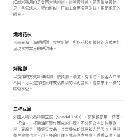
紅蟳米糕用的是台南當地的蟳，蟳蟹黃峰美，蒸煮後蟹黃飽
足，香氣誘人，蟹肉鮮甜，再加上台南名產米糕，更是絕配的
組合。
燒烤花枝
台南靠海，海鮮鮮甜，食材新鮮，所以花枝用燒烤的方式更能
呈現食材本身的鮮甜味。
烤豬腳
以燒烤的方式料理豬腳，使豬腳不油膩、有嚼勁，依客人口味
不同，可以選擇吃原味或沾自製的蒜泥醬料，會帶來不一樣的
味蕾享受。
三杯豆腐
外國人稱它為特製豆腐（Special Tofu），這道菜是用一杯酒、
一杯油、一杯醬油所製作而成的料理，不分男女老幼皆受歡
迎；豆腐是一種優質食品，其營養成份既易被人體吸收，保健
養生效益也大。用三杯的料理方式來烹煮豆腐，醬香四溢，讓