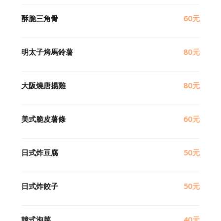
酥脆三角骨
60元
明太子烤馬鈴薯
80元
大阪燒唐揚雞
80元
美式脆皮薯條
60元
日式炸豆腐
50元
日式炸餃子
50元
韓式泡菜
40元