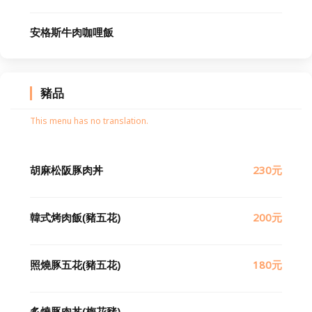
安格斯牛肉咖哩飯
豬品
This menu has no translation.
胡麻松阪豚肉丼
230元
韓式烤肉飯(豬五花)
200元
照燒豚五花(豬五花)
180元
炙燒豚肉丼(梅花豬)