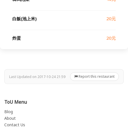
白飯(池上米)
20元
炸蛋
20元
Report this restaurant
Last Updated on 2017-10-24 21:59
ToU Menu
Blog
About
Contact Us