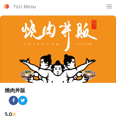
ToU Menu
Tog
nav
燒肉丼販
5.0