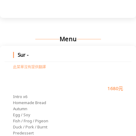
Menu
Sur -
此菜單沒有提供翻譯
1680元
Intro x6
Homemade Bread
Autumn
Egg / Soy
Fish / Frog / Pigeon
Duck / Pork / Burnt
Predessert