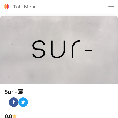
ToU Menu
Tog
nav
Sur - 澀
0.0