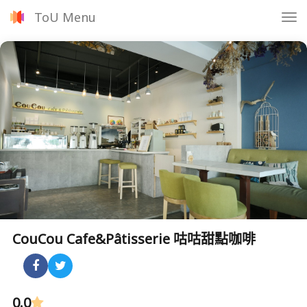
ToU Menu
Tog
nav
CouCou Cafe&Pâtisserie 咕咕甜點咖啡
0.0