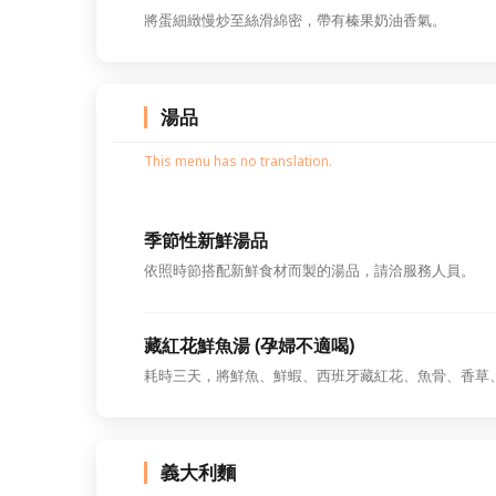
將蛋細緻慢炒至絲滑綿密，帶有榛果奶油香氣。
湯品
This menu has no translation.
季節性新鮮湯品
依照時節搭配新鮮食材而製的湯品，請洽服務人員。
藏紅花鮮魚湯 (孕婦不適喝)
耗時三天，將鮮魚、鮮蝦、西班牙藏紅花、魚骨、香草
義大利麵