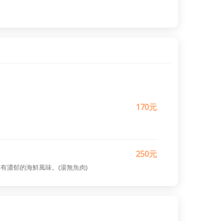
170元
250元
濃郁的海鮮風味。(湯無魚肉)