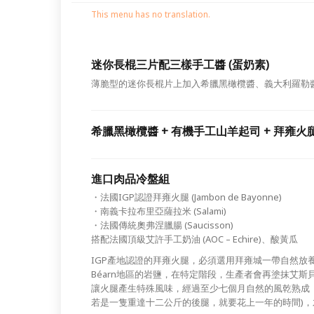
This menu has no translation.
迷你長棍三片配三樣手工醬 (蛋奶素)
薄脆型的迷你長棍片上加入希臘黑橄欖醬、義大利羅勒
希臘黑橄欖醬 + 有機手工山羊起司 + 拜雍火
進口肉品冷盤組
・法國IGP認證拜雍火腿 (Jambon de Bayonne)
・南義卡拉布里亞薩拉米 (Salami)
・法國傳統奧弗涅臘腸 (Saucisson)
搭配法國頂級艾許手工奶油 (AOC – Echire)、酸黃瓜
IGP產地認證的拜雍火腿，必須選用拜雍城一帶自然放養的豬後腿，
Béarn地區的岩鹽，在特定階段，生產者會再塗抹艾斯貝列
讓火腿產生特殊風味，經過至少七個月自然的風乾熟成
若是一隻重達十二公斤的後腿，就要花上一年的時間‭)‬，才能稱作「Jam