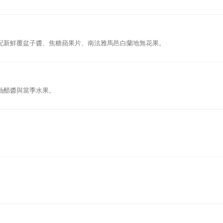
配新鮮覆盆子醬、焦糖蘋果片、南法雅馬邑白蘭地無花果。
油醋醬與當季水果。