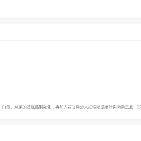
、白酒、蔬菜的基底熬製融化，再加入蒜香爆炒大紅蝦頭濃縮汁與肉湯烹煮，富有