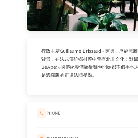
行政主廚Guillaume Brissaud - 阿勇，
背景，在法式傳統鄉村菜中帶有北非文化；爺
BeApe法國傳統餐酒館從麵包開始都不假手他
是濃縮版的正規法國餐點。
PHONE