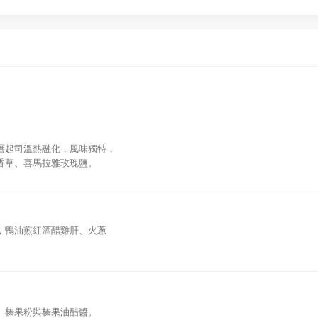
)， 外層起司溫熱融化，風味獨特，
香草、喜馬拉雅玫瑰鹽。
，鴨油煎紅酒醋雞肝、火蔥
、榛果粉與榛果油醋醬。