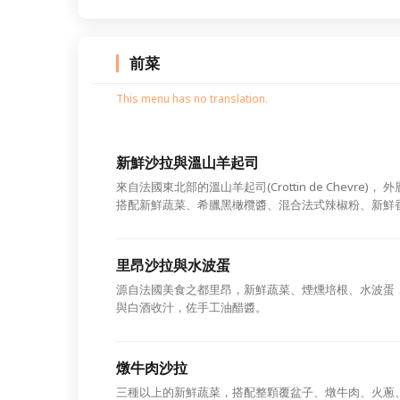
前菜
This menu has no translation.
新鮮沙拉與溫山羊起司
來自法國東北部的溫山羊起司(Crottin de Chevre
搭配新鮮蔬菜、希臘黑橄欖醬、混合法式辣椒粉、新鮮
里昂沙拉與水波蛋
源自法國美食之都里昂，新鮮蔬菜、煙燻培根、水波蛋
與白酒收汁，佐手工油醋醬。
燉牛肉沙拉
三種以上的新鮮蔬菜，搭配整顆覆盆子、燉牛肉、火蔥