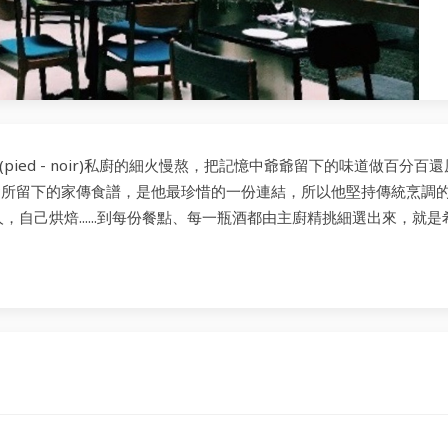
歷經黑腳(pied - noir)私廚的細火慢熬，把記憶中爺爺留下的味道做百分百還
爺所留下的家傳食譜，是他最珍惜的一份連結，所以他堅持傳統烹調
人，自己烘焙......到每份餐點、每一瓶酒都由主廚精挑細選出來，