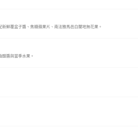
配新鮮覆盆子醬、焦糖蘋果片、南法雅馬邑白蘭地無花果。
油醋醬與當季水果。