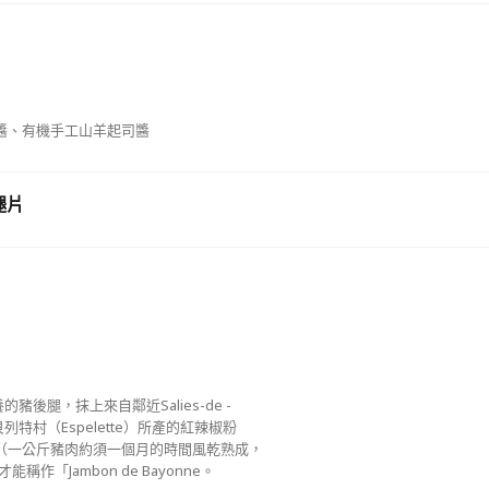
醬、有機手工山羊起司醬
腿片
抹上來自鄰近Salies-de‭ ‬‭- ‬
特村（Espelette）所產的紅辣椒粉
（一公斤豬肉約須一個月的時間風乾熟成，
bon‭ ‬de Bayonne。‭ ‬‭ ‬