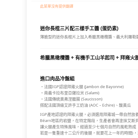
此菜單沒有提供翻譯
迷你長棍三片配三樣手工醬 (蛋奶素)
薄脆型的迷你長棍片上加入希臘黑橄欖醬、義大利羅勒
希臘黑橄欖醬 + 有機手工山羊起司 + 拜雍火
進口肉品冷盤組
・法國IGP認證拜雍火腿 (Jambon de Bayonne)
・南義卡拉布里亞薩拉米 (Salami)
・法國傳統奧弗涅臘腸 (Saucisson)
搭配法國頂級艾許手工奶油 (AOC – Echire)、酸黃瓜
IGP產地認證的拜雍火腿，必須選用拜雍城一帶自然放養的豬後腿，
Béarn地區的岩鹽，在特定階段，生產者會再塗抹艾斯貝列
讓火腿產生特殊風味，經過至少七個月自然的風乾熟成
若是一隻重達十二公斤的後腿，就要花上一年的時間‭)‬，才能稱作「Jam