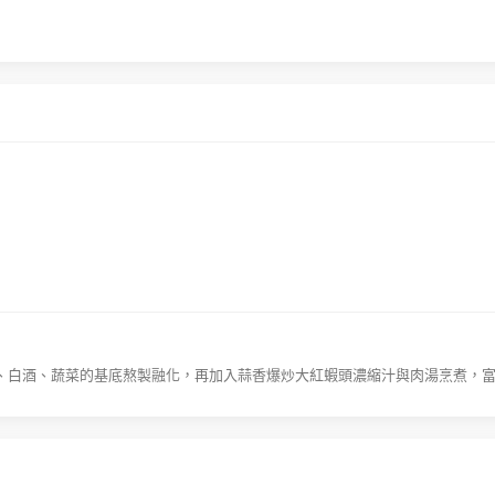
、白酒、蔬菜的基底熬製融化，再加入蒜香爆炒大紅蝦頭濃縮汁與肉湯烹煮，富有