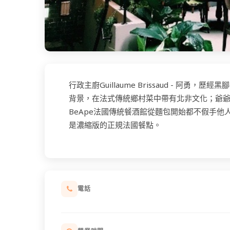
行政主廚Guillaume Brissaud - 阿勇，
背景，在法式傳統鄉村菜中帶有北非文化；爺
BeApe法國傳統餐酒館從麵包開始都不假手他
是濃縮版的正規法國餐點。
電話