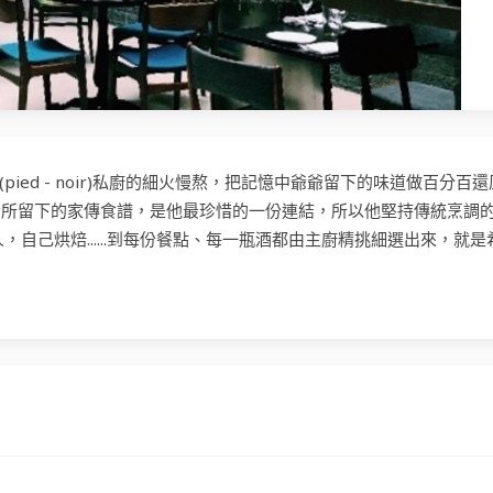
歷經黑腳(pied - noir)私廚的細火慢熬，把記憶中爺爺留下的味道做百分百還
爺所留下的家傳食譜，是他最珍惜的一份連結，所以他堅持傳統烹調
人，自己烘焙......到每份餐點、每一瓶酒都由主廚精挑細選出來，