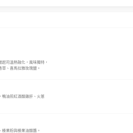
)， 外層起司溫熱融化，風味獨特，
香草、喜馬拉雅玫瑰鹽。
，鴨油煎紅酒醋雞肝、火蔥
、榛果粉與榛果油醋醬。