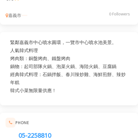
0 Followers
嘉義市
緊鄰嘉義市中心噴水圓環，一覽市中心噴水池美景。
人氣韓式料理
烤肉類：銅盤烤肉、鐵盤烤肉
鍋物：起司部隊火鍋、泡菜火鍋、海陸火鍋、豆腐鍋
經典韓式料理：石鍋拌飯、春川辣炒雞、海鮮煎餅、辣炒
年糕
韓式小菜無限量供應！
PHONE
05-2258810