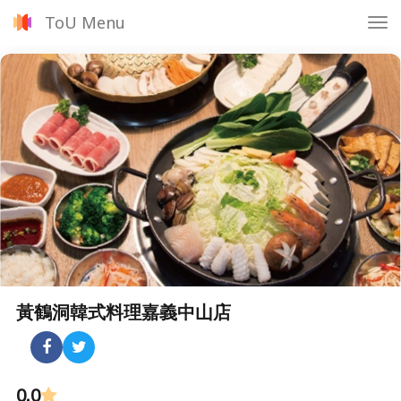
ToU Menu
Tog
nav
黃鶴洞韓式料理嘉義中山店
0.0