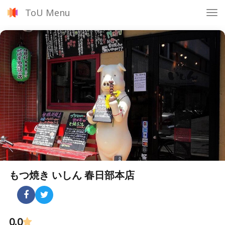
ToU Menu
Tog
nav
もつ焼き いしん 春日部本店
0.0