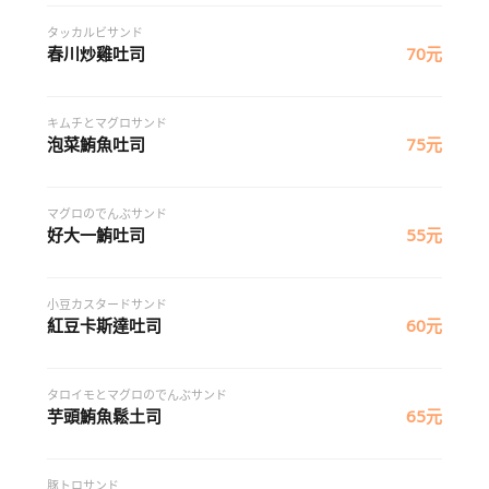
タッカルビサンド
春川炒雞吐司
70元
キムチとマグロサンド
泡菜鮪魚吐司
75元
マグロのでんぶサンド
好大一鮪吐司
55元
小豆カスタードサンド
紅豆卡斯達吐司
60元
タロイモとマグロのでんぶサンド
芋頭鮪魚鬆土司
65元
豚トロサンド