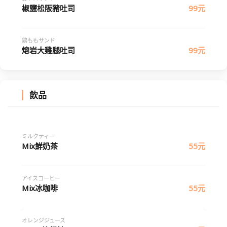
椒鹽松阪豬吐司
99元
鶏ももサンド
熔岩大雞腿吐司
99元
飲品
ミルクティー
Mix鮮奶茶
55元
アイスコーヒー
Mix冰咖啡
55元
オレンジジュース