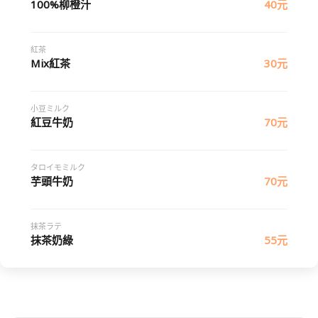
100%柳橙汁
40元
紅茶
Mix紅茶
30元
小豆ミルク
紅豆牛奶
70元
タロイモミルク
芋頭牛奶
70元
抹茶ラテ
抹茶奶綠
55元