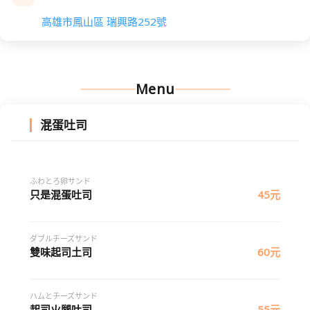
高雄市鳳山區 瑞興路252號
Menu
混蛋吐司
ふわとろ卵サンド
只是混蛋吐司
45元
ダブルチーズサンド
雙味起司土司
60元
ハムとチーズサンド
起司火腿吐司
55元