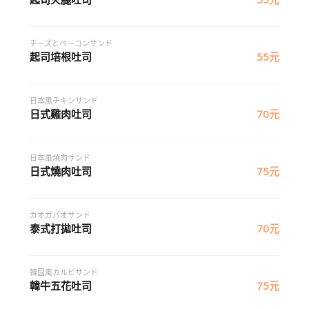
チーズとベーコンサンド
起司培根吐司
55元
日本風チキンサンド
日式雞肉吐司
70元
日本風焼肉サンド
日式燒肉吐司
75元
カオガパオサンド
泰式打拋吐司
70元
韓国風カルビサンド
韓牛五花吐司
75元