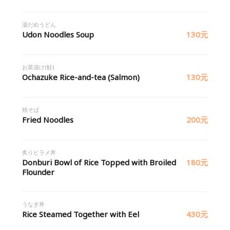
湯だめうどん
Udon Noodles Soup
130元
お茶漬け(鮭)
Ochazuke Rice-and-tea (Salmon)
130元
焼そば
Fried Noodles
200元
炙りヒラメ丼
Donburi Bowl of Rice Topped with Broiled
180元
Flounder
うなぎ丼
Rice Steamed Together with Eel
430元