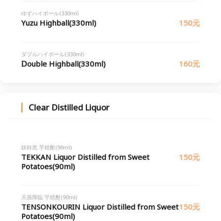
ゆずハイボール(330ml)
Yuzu Highball(330ml)
150元
ダブルハイボール(330ml)
Ⅾouble Highball(330ml)
160元
Clear Distilled Liquor
鉄幹黒 芋焼酎(90ml)
TEKKAN Liquor Distilled from Sweet
150元
Potatoes(90ml)
天孫降臨 芋焼酎(90ml)
TENSONKOURIN Liquor Distilled from Sweet
150元
Potatoes(90ml)