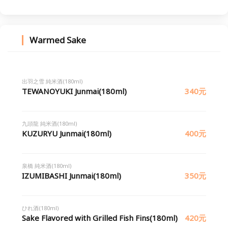
Warmed Sake
出羽之雪 純米酒(180ml)
TEWANOYUKI Junmai(180ml)
340元
九頭龍 純米酒(180ml)
KUZURYU Junmai(180ml)
400元
泉橋 純米酒(180ml)
IZUMIBASHI Junmai(180ml)
350元
ひれ酒(180ml)
Sake Flavored with Grilled Fish Fins(180ml)
420元