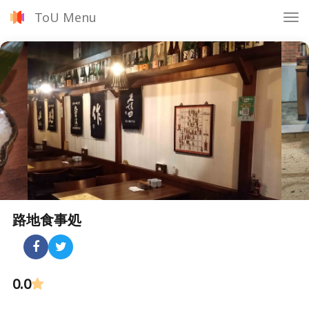
ToU Menu
Tog
nav
路地食事処
0.0