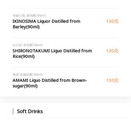
壱岐の島 麦焼酎(90ml)
IKINOSIMA Liquor Distilled from
130元
Barley(90ml)
白の匠 米焼酎(90ml)
SHIRONOTAKUMI Liquo Distilled from
130元
Rice(90ml)
奄美 黒糖焼酎(90ml)
AMAMI Liquo Distilled from Brown-
130元
sugar(90ml)
Soft Drinks