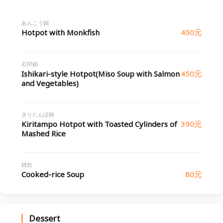
あんこう鍋
Hotpot with Monkfish
450元
石狩鍋
Ishikari-style Hotpot(Miso Soup with Salmon
450元
and Vegetables)
きりたんぽ鍋
Kiritampo Hotpot with Toasted Cylinders of
390元
Mashed Rice
雑炊
Cooked-rice Soup
80元
Dessert