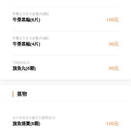
牛蒡入りさつま揚げ(8枚)
牛蒡黑輪(8片)
100元
牛蒡入りさつま揚げ(4枚)
牛蒡黑輪(4片)
50元
つみれ(6コ)
旗魚丸(6顆)
30元
蒸物
カジキのすり身入り焼売(8コ)
旗魚燒賣(8顆)
100元