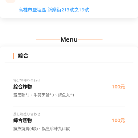
高雄市鹽埕區 新樂街213號之19號
Menu
綜合
揚げ物盛り合わせ
綜合炸物
100元
蛋黑輪*3、牛蒡黑輪*3、旗魚丸*1
蒸し物盛り合わせ
綜合蒸物
100元
旗魚燒賣(4顆)、旗魚珍珠丸(4顆)