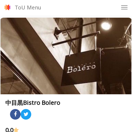
ToU Menu
Tog
nav
中目黒Bistro Bolero
0.0