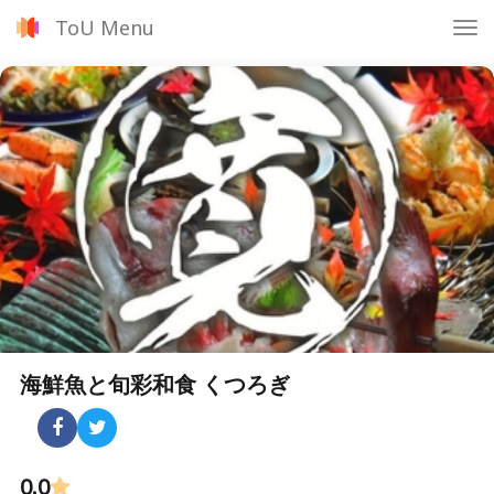
ToU Menu
Tog
nav
海鮮魚と旬彩和食 くつろぎ
0.0