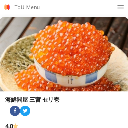
ToU Menu
Tog
nav
海鮮問屋 三宮 セリ壱
4.0