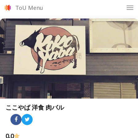
ToU Menu
Tog
nav
ここやば 洋食 肉バル
0.0