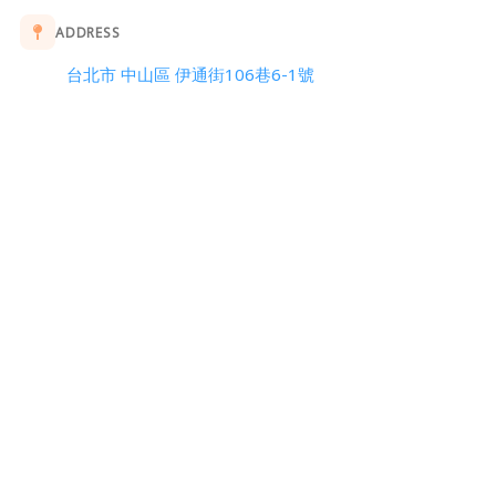
ADDRESS
台北市 中山區 伊通街106巷6-1號