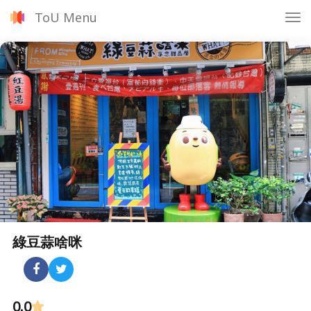
ToU Menu
Tog
nav
綠豆蒜啥咪
0.0