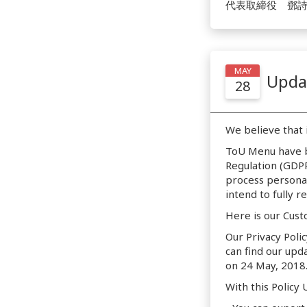
代表取締役 鄧
MAY
Updat
28
We believe that i
ToU Menu have b
Regulation (GDP
process persona
intend to fully r
Here is our Cus
Our Privacy Poli
can find our upd
on 24 May, 2018
With this Policy