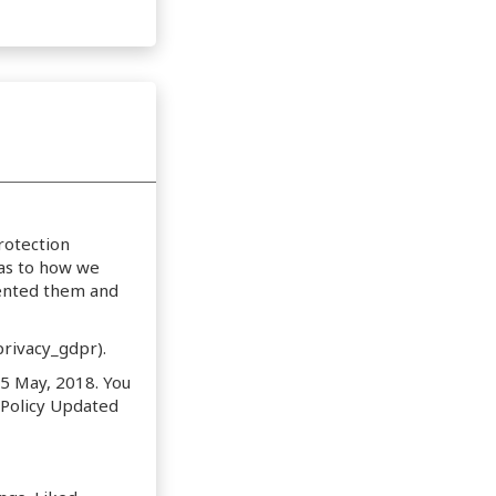
rotection
as to how we
mented them and
rivacy_gdpr).
25 May, 2018. You
 Policy Updated