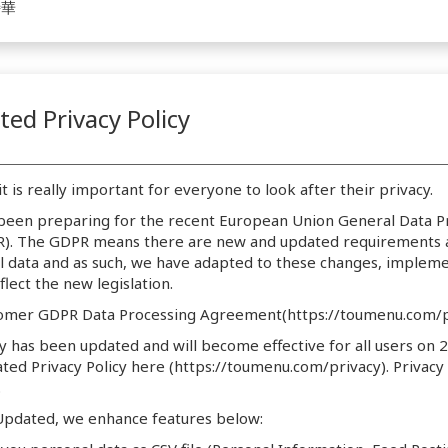
詩華
ed Privacy Policy
t is really important for everyone to look after their privacy.
een preparing for the recent European Union General Data P
R). The GDPR means there are new and updated requirements 
l data and as such, we have adapted to these changes, imple
eflect the new legislation.
tomer GDPR Data Processing Agreement(https://toumenu.com/p
cy has been updated and will become effective for all users on 
ated Privacy Policy here (https://toumenu.com/privacy). Privacy
.
 Updated, we enhance features below: