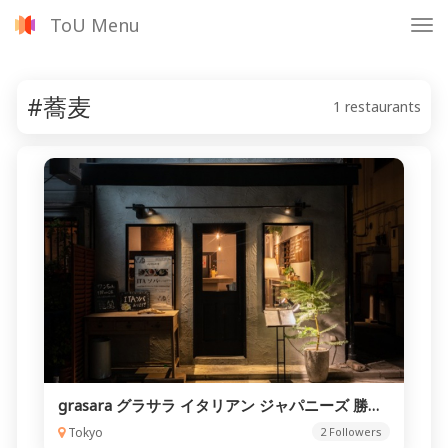
ToU Menu
Tog
nav
#蕎麦
1 restaurants
grasara グラサラ イタリアン ジャパニーズ 勝どき
Tokyo
2 Followers