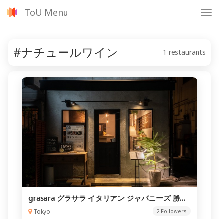
ToU Menu
Tog
nav
#ナチュールワイン
1 restaurants
grasara グラサラ イタリアン ジャパニーズ 勝どき
Tokyo
2 Followers