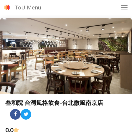
ToU Menu
Tog
nav
叁和院 台灣風格飲食-台北微風南京店
0.0