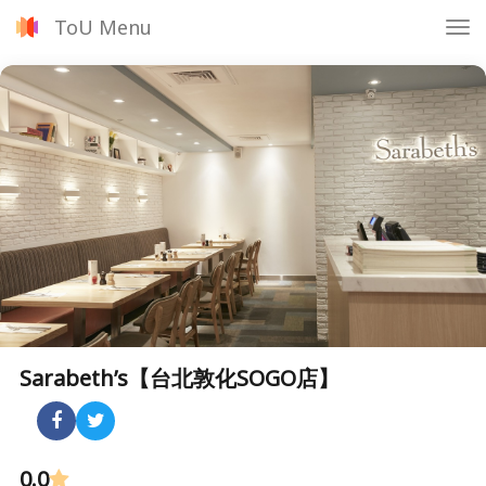
ToU Menu
Tog
nav
Sarabeth’s【台北敦化SOGO店】
0.0