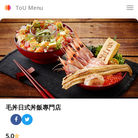
ToU Menu
Tog
nav
毛丼日式丼飯專門店
5.0