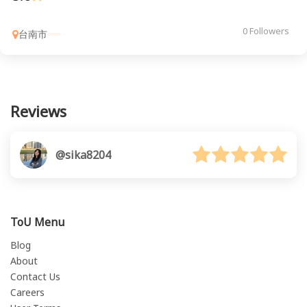
0 Followers
台南市
Reviews
@sika8204
ToU Menu
Blog
About
Contact Us
Careers