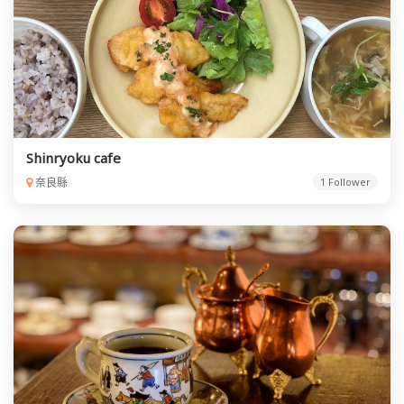
Shinryoku cafe
奈良縣
1 Follower