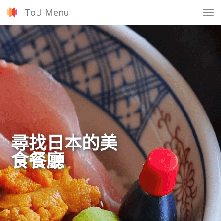
ToU Menu
Tog
nav
尋找日本的美
食餐廳